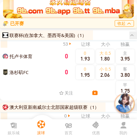
已开赛
收起
联赛杯(在加拿大、墨西哥&美国)
（1）
53
让球
大小
独赢
0
大 0.5
主
0
托卢卡体育
1.93
1.80
3.95
0
小 0.5
客
0
洛杉矶FC
1.95
2.06
3.80
平
1.75
关注
澳大利亚新南威尔士北部国家超级联赛
（1）
0
让球
大小
独赢
0
布罗德美度
娱乐城
滚球
首页
优惠
我的
0
卡希巴